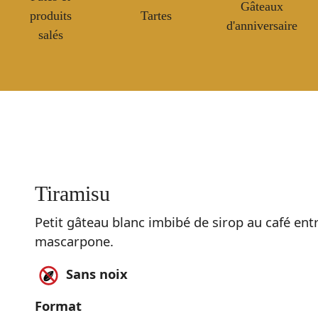
Gâteaux
produits
Tartes
d'anniversaire
salés
Tiramisu
Petit gâteau blanc imbibé de sirop au café e
mascarpone.
Sans noix
Format