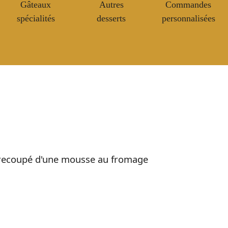
Gâteaux
Autres
Commandes
spécialités
desserts
personnalisées
ntrecoupé d'une mousse au fromage