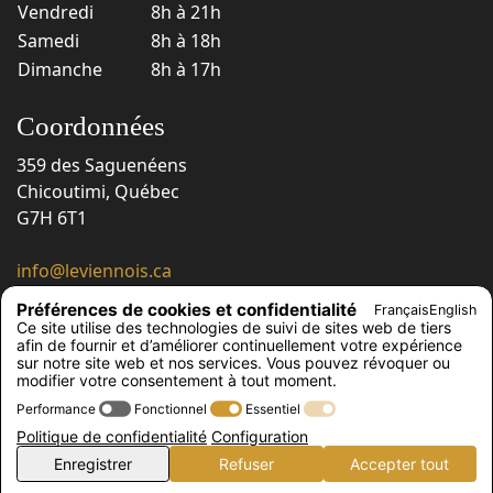
Vendredi
8h à 21h
Samedi
8h à 18h
Dimanche
8h à 17h
Coordonnées
359 des Saguenéens
Chicoutimi, Québec
G7H 6T1
info@leviennois.ca
418 543-6663
Préférences de cookies et confidentialité
Français
English
418 543-6230
Ce site utilise des technologies de suivi de sites web de tiers
afin de fournir et d’améliorer continuellement votre expérience
Suivez-nous !
sur notre site web et nos services. Vous pouvez révoquer ou
modifier votre consentement à tout moment.
Performance
Fonctionnel
Essentiel
Politique de confidentialité
Configuration
© Le Viennois, 2026
Enregistrer
Refuser
Accepter tout