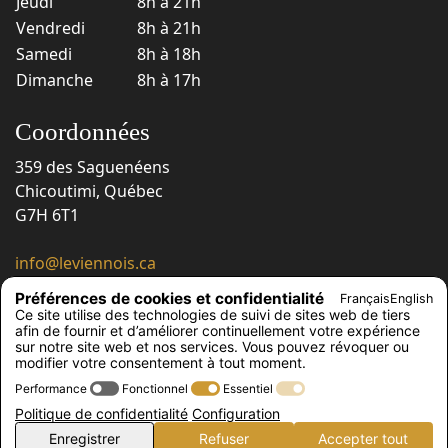
Jeudi
8h à 21h
Vendredi
8h à 21h
Samedi
8h à 18h
Dimanche
8h à 17h
Coordonnées
359 des Saguenéens
Chicoutimi, Québec
G7H 6T1
info@leviennois.ca
418 543-6663
Préférences de cookies et confidentialité
Français
English
418 543-6230
Ce site utilise des technologies de suivi de sites web de tiers
afin de fournir et d’améliorer continuellement votre expérience
Suivez-nous !
sur notre site web et nos services. Vous pouvez révoquer ou
modifier votre consentement à tout moment.
Performance
Fonctionnel
Essentiel
Politique de confidentialité
Configuration
© Le Viennois, 2026
Enregistrer
Refuser
Accepter tout