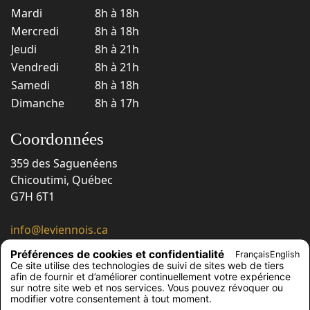
Mardi
8h à 18h
Mercredi
8h à 18h
Jeudi
8h à 21h
Vendredi
8h à 21h
Samedi
8h à 18h
Dimanche
8h à 17h
Coordonnées
359 des Saguenéens
Chicoutimi, Québec
G7H 6T1
info@leviennois.ca
418 543-6663
Préférences de cookies et confidentialité
Français
English
418 543-6230
Ce site utilise des technologies de suivi de sites web de tiers
afin de fournir et d’améliorer continuellement votre expérience
Suivez-nous !
sur notre site web et nos services. Vous pouvez révoquer ou
modifier votre consentement à tout moment.