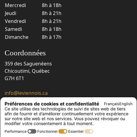
Mercredi
8h à 18h
Jeudi
8h à 21h
Vendredi
8h à 21h
Samedi
8h à 18h
Dimanche
8h à 17h
Coordonnées
359 des Saguenéens
Chicoutimi, Québec
G7H 6T1
info@leviennois.ca
418 543-6663
Préférences de cookies et confidentialité
Français
English
418 543-6230
Ce site utilise des technologies de suivi de sites web de tiers
afin de fournir et d’améliorer continuellement votre expérience
Suivez-nous !
sur notre site web et nos services. Vous pouvez révoquer ou
modifier votre consentement à tout moment.
Performance
Fonctionnel
Essentiel