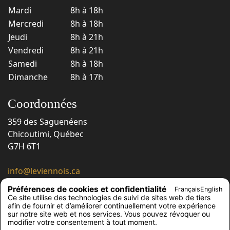
Mardi
8h à 18h
Mercredi
8h à 18h
Jeudi
8h à 21h
Vendredi
8h à 21h
Samedi
8h à 18h
Dimanche
8h à 17h
Coordonnées
359 des Saguenéens
Chicoutimi, Québec
G7H 6T1
info@leviennois.ca
418 543-6663
Préférences de cookies et confidentialité
Français
English
418 543-6230
Ce site utilise des technologies de suivi de sites web de tiers
afin de fournir et d’améliorer continuellement votre expérience
Suivez-nous !
sur notre site web et nos services. Vous pouvez révoquer ou
modifier votre consentement à tout moment.