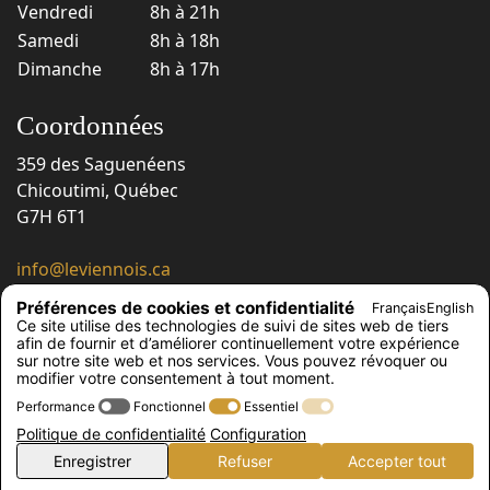
Vendredi
8h à 21h
Samedi
8h à 18h
Dimanche
8h à 17h
Coordonnées
359 des Saguenéens
Chicoutimi, Québec
G7H 6T1
info@leviennois.ca
418 543-6663
Préférences de cookies et confidentialité
Français
English
418 543-6230
Ce site utilise des technologies de suivi de sites web de tiers
afin de fournir et d’améliorer continuellement votre expérience
Suivez-nous !
sur notre site web et nos services. Vous pouvez révoquer ou
modifier votre consentement à tout moment.
Performance
Fonctionnel
Essentiel
Politique de confidentialité
Configuration
© Le Viennois, 2026
Enregistrer
Refuser
Accepter tout