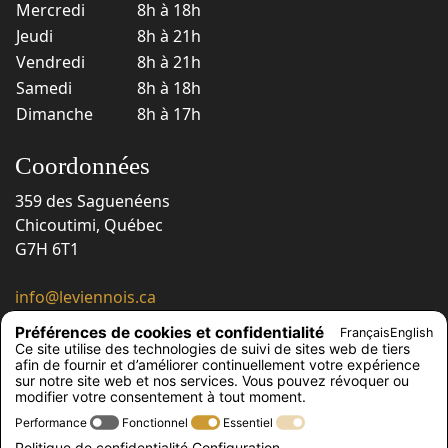
Mercredi
8h à 18h
Jeudi
8h à 21h
Vendredi
8h à 21h
Samedi
8h à 18h
Dimanche
8h à 17h
Coordonnées
359 des Saguenéens
Chicoutimi, Québec
G7H 6T1
info@leviennois.ca
418 543-6663
Préférences de cookies et confidentialité
Français
English
418 543-6230
Ce site utilise des technologies de suivi de sites web de tiers
afin de fournir et d’améliorer continuellement votre expérience
Suivez-nous !
sur notre site web et nos services. Vous pouvez révoquer ou
modifier votre consentement à tout moment.
Performance
Fonctionnel
Essentiel
Politique de confidentialité
Configuration