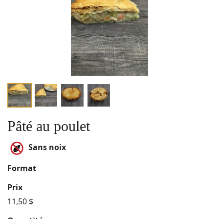
Pâté au poulet
Sans noix
Format
Prix
11,50 $