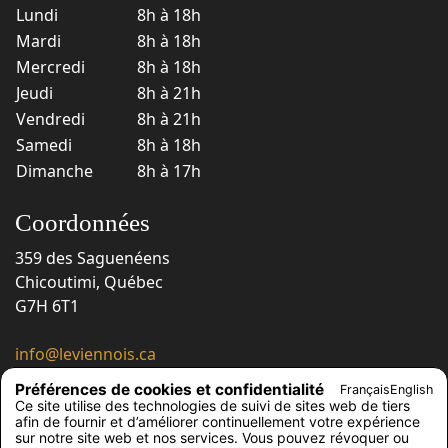
Lundi
8h à 18h
Mardi
8h à 18h
Mercredi
8h à 18h
Jeudi
8h à 21h
Vendredi
8h à 21h
Samedi
8h à 18h
Dimanche
8h à 17h
Coordonnées
359 des Saguenéens
Chicoutimi, Québec
G7H 6T1
info@leviennois.ca
418 543-6663
Préférences de cookies et confidentialité
Français
English
418 543-6230
Ce site utilise des technologies de suivi de sites web de tiers
afin de fournir et d’améliorer continuellement votre expérience
Suivez-nous !
sur notre site web et nos services. Vous pouvez révoquer ou