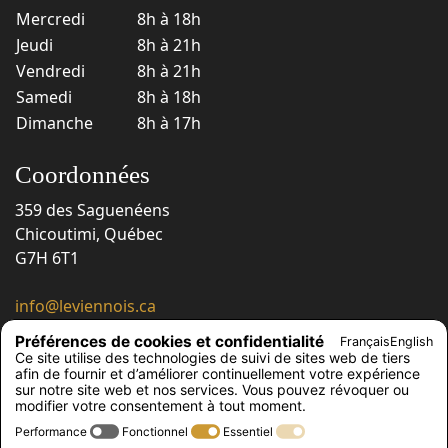
Mercredi
8h à 18h
Jeudi
8h à 21h
Vendredi
8h à 21h
Samedi
8h à 18h
Dimanche
8h à 17h
Coordonnées
359 des Saguenéens
Chicoutimi, Québec
G7H 6T1
info@leviennois.ca
418 543-6663
Préférences de cookies et confidentialité
Français
English
418 543-6230
Ce site utilise des technologies de suivi de sites web de tiers
afin de fournir et d’améliorer continuellement votre expérience
Suivez-nous !
sur notre site web et nos services. Vous pouvez révoquer ou
modifier votre consentement à tout moment.
Performance
Fonctionnel
Essentiel