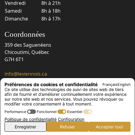
Vendredi
8h à 21h
Samedi
8h à 18h
Dimanche
8h à 17h
Coordonnées
359 des Saguenéens
Chicoutimi, Québec
G7H 6T1
info@leviennois.ca
418 543-6663
Préférences de cookies et confidentialité
Français
English
418 543-6230
Ce site utilise des technologies de suivi de sites web de tiers
afin de fournir et d’améliorer continuellement votre expérience
Suivez-nous !
sur notre site web et nos services. Vous pouvez révoquer ou
modifier votre consentement à tout moment.
Performance
Fonctionnel
Essentiel
Politique de confidentialité
Configuration
© Le Viennois, 2026
Enregistrer
Refuser
Accepter tout