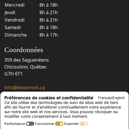
Mercredi
8h à 18h
Jeudi
8h à 21h
Vendredi
8h à 21h
Samedi
8h à 18h
Dimanche
8h à 17h
Coordonnées
359 des Saguenéens
Chicoutimi, Québec
G7H 6T1
info@leviennois.ca
418 543-6663
Préférences de cookies et confidentialité
Français
English
418 543-6230
Ce site utilise des technologies de suivi de sites web de tiers
afin de fournir et d’améliorer continuellement votre expérience
Suivez-nous !
sur notre site web et nos services. Vous pouvez révoquer ou
modifier votre consentement à tout moment.
Performance
Fonctionnel
Essentiel