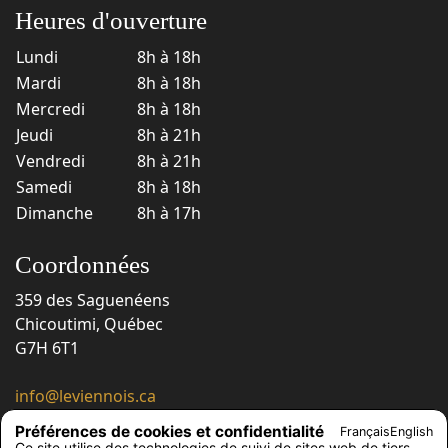
Heures d'ouverture
Lundi
8h à 18h
Mardi
8h à 18h
Mercredi
8h à 18h
Jeudi
8h à 21h
Vendredi
8h à 21h
Samedi
8h à 18h
Dimanche
8h à 17h
Coordonnées
359 des Saguenéens
Chicoutimi, Québec
G7H 6T1
info@leviennois.ca
418 543-6663
Préférences de cookies et confidentialité
Français
English
418 543-6230
Ce site utilise des technologies de suivi de sites web de tiers